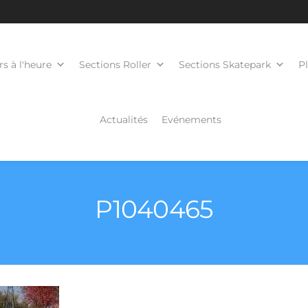
s à l'heure
Sections Roller
Sections Skatepark
P
Actualités
Evénements
P1040465