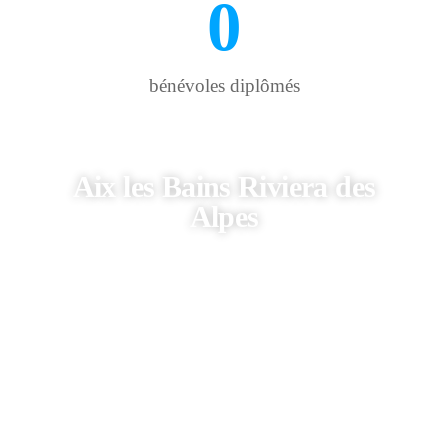
0
bénévoles diplômés
Aix les Bains Riviera des
Alpes
« L’esprit sportif, Aix-les-Bains le cultive
intensément, comme l’a reconnu un jury
composé de représentants du journal L’Équipe,
à l’origine de cette opération, et d’autres
acteurs du monde sportif.
Notre ville a été retenue parmi les 5 finalistes
(sur une soixantaine de postulantes) au titre de