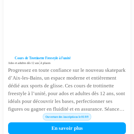
Cours de Trottinette Freestyle à l'unité
|
Ados et adultes dès 12 ans
4 places
Progressez en toute confiance sur le nouveau skatepark
d’Aix-les-Bains, un espace moderne et entièrement
dédié aux sports de glisse. Ces cours de trottinette
freestyle à l’unité, pour ados et adultes dès 12 ans, sont
idéals pour découvrir les bases, perfectionner ses
figures ou gagner en fluidité et en assurance. Séances
proposées uniquement en septembre, octobre, avril,
Ouverture des inscriptions le 01/09
mai et juin. Cours à l’unité.
En savoir plus