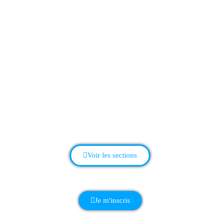
Aix Roll'n'Ride
Association de Glisse Urbaine à Aix-les-Bains,
en Savoie
Randonnée Roller | Ecole de Roller
|
Roller Hockey
|
Roller Marathon
|
Skateboard
|
Trottinette Freestyle
Voir les sections
Je m'inscris