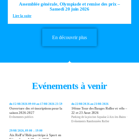
Assemblée générale, Olympiade et remise des prix –
Samedi 20 juin 2026
Lire la suite
En découvrir plus
Evénements à venir
du 15/08/2026 09:00 au 17/08/2026 23:59
du 22/08/2026 au 23/08/2026
Ouverture des ré-inscriptions pour la
14ème Tour des Bauges Roller et vélo –
saison 2026-2027
22 et 23 Aout 2026
Evénements publics
Parking de la piscine Aqualac à Aix-les-Bains ·
Evénements Randonnées Roller
29/08/2026, 09:00 – 19:00
Aix Roll’n’Ride participe à Sport en