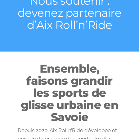
Nous soutenir :
devenez partenaire
d’Aix Roll’n’Ride
Ensemble,
faisons grandir
les sports de
glisse urbaine en
Savoie
Depuis 2020, Aix Roll’n’Ride développe et
encadre la pratique des sports de glisse