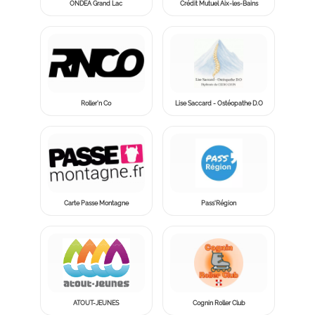
ONDEA Grand Lac
Crédit Mutuel Aix-les-Bains
Roller’n Co
Lise Saccard - Ostéopathe D.O
Carte Passe Montagne
Pass'Région
ATOUT-JEUNES
Cognin Roller Club