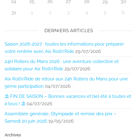
24
25
26
27
28
30
29
31
2
3
4
5
6
1
DERNIERS ARTICLES
Saison 2026-2027 : toutes les informations pour préparer
votre rentrée avec Aix Roll’n’Ride
29/07/2026
24H Rollers du Mans 2026 : une aventure collective et
solidaire pour Aix Roll’n’Ride
29/07/2026
Aix Roll’n’Ride de retour aux 24h Rollers du Mans pour une
5ème participation
04/07/2026
⛱️ FIN DE SAISON – Bonnes vacances et bel été à toutes et
à tous ! ⛱️
04/07/2026
Assemblée générale, Olympiade et remise des prix –
Samedi 20 juin 2026
19/05/2026
Archives