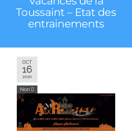
Vacances de la
Toussaint – Etat des
entrainements
OCT
16
2020
Non