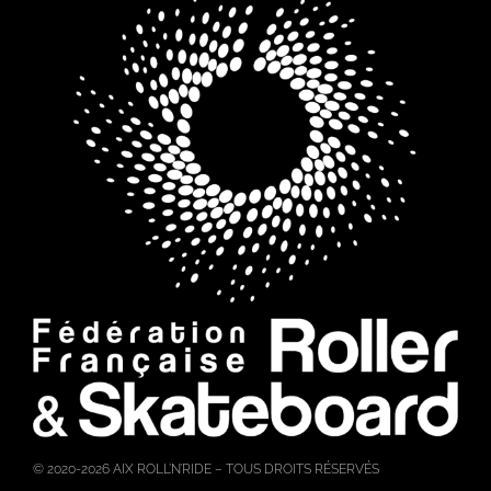
© 2020-2026 AIX ROLL’N’RIDE
– TOUS DROITS RÉSERVÉS