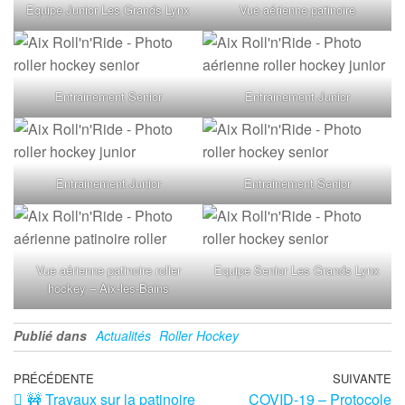
Equipe Junior Les Grands Lynx
Vue aérienne patinoire
Entrainement Senior
Entrainement Junior
Entrainement Junior
Entrainement Senior
Vue aérienne patinoire roller
Equipe Senior Les Grands Lynx
hockey – Aix-les-Bains
Publié dans
Actualités
Roller Hockey
PRÉCÉDENTE
SUIVANTE
🚧 Travaux sur la patinoire
COVID-19 – Protocole