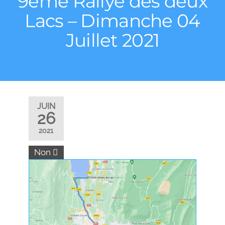
9ème Rallye des deux
Lacs – Dimanche 04
Juillet 2021
JUIN
26
2021
Non