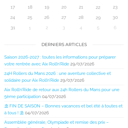
17
18
19
20
21
23
22
24
25
26
27
28
30
29
31
2
3
4
5
6
1
DERNIERS ARTICLES
Saison 2026-2027 : toutes les informations pour préparer
votre rentrée avec Aix Roll’n’Ride
29/07/2026
24H Rollers du Mans 2026 : une aventure collective et
solidaire pour Aix Roll’n’Ride
29/07/2026
Aix Roll’n’Ride de retour aux 24h Rollers du Mans pour une
5ème participation
04/07/2026
⛱️ FIN DE SAISON – Bonnes vacances et bel été à toutes et
à tous ! ⛱️
04/07/2026
Assemblée générale, Olympiade et remise des prix –