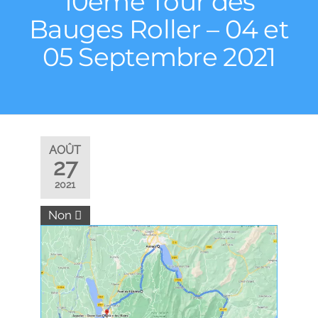
10ème Tour des
Bauges Roller – 04 et
05 Septembre 2021
AOÛT
27
2021
Non