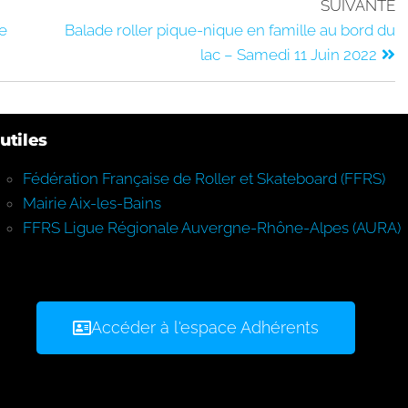
SUIVANTE
le
Balade roller pique-nique en famille au bord du
lac – Samedi 11 Juin 2022
utiles
Fédération Française de Roller et Skateboard (FFRS)
Mairie Aix-les-Bains
FFRS Ligue Régionale Auvergne-Rhône-Alpes (AURA)
Accéder à l'espace Adhérents