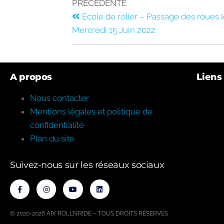
PRÉCÉDENTE
Ecole de roller – Passage des roues 
Mercredi 15 Juin 2022
A propos
Liens 
Nous contacter
Mentions légales et politique de
confidentialité
Plan du site
Suivez-nous sur les réseaux sociaux
© 2020-2026 AIX ROLL’N’RIDE
– TOUS DROITS RÉSERVÉS