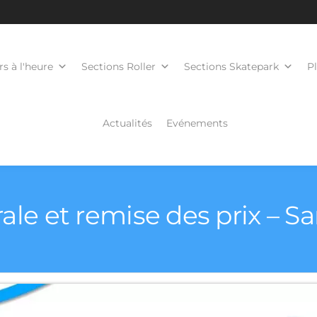
s à l'heure
Sections Roller
Sections Skatepark
P
Actualités
Evénements
le et remise des prix – Sa