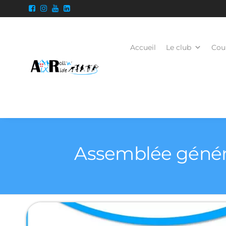
Accueil
Le club
Cour
Assemblée généra