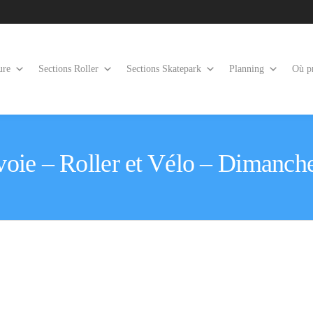
ure
Sections Roller
Sections Skatepark
Planning
Où pr
oie – Roller et Vélo – Dimanche