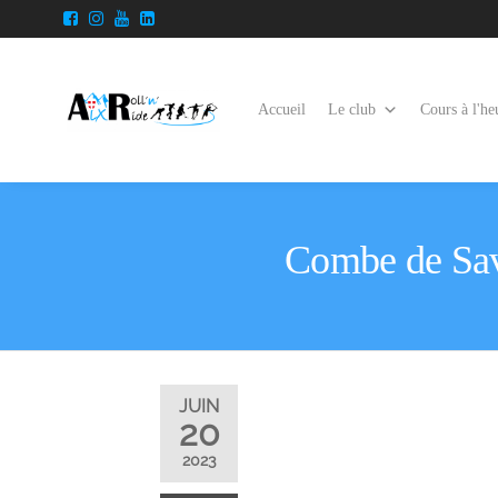
Accueil
Le club
Cours à l'he
Combe de Sav
JUIN
20
2023