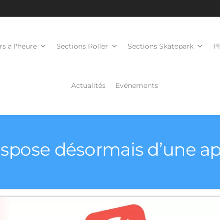
s à l'heure
Sections Roller
Sections Skatepark
P
Actualités
Evénements
dispose désormais d’une a