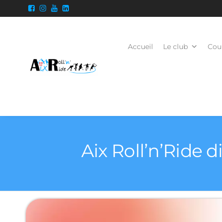
Accueil
Le club
Cour
Aix Roll’n’Ride 