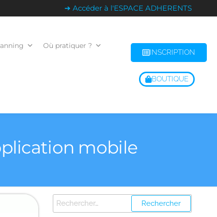
➔ Accéder à l'ESPACE ADHERENTS
lanning
Où pratiquer ?
INSCRIPTION
BOUTIQUE
pplication mobile