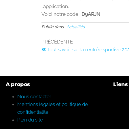
l’application.
Voici notre code :
D9ARJN
Publié dans
Actualités
PRÉCÉDENTE
Tout savoir sur la rentrée sportive 2
A propos
Liens 
Nous contacter
Mentions légales et politique de
confidentialité
Plan du site