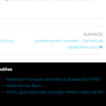
SUIVANTE
023-2024
Journée portes ouvertes – Samedi 09
Septembre 2023
utiles
Fédération Française de Roller et Skateboard (FFRS)
Mairie Aix-les-Bains
FFRS Ligue Régionale Auvergne-Rhône-Alpes (AURA)