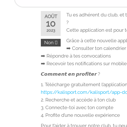
Tu es adhérent du club, et 
AOÛT
10
?
Cette application est pour t
2023
Grâce à cette nouvelle appli
Non
➡️ Consulter ton calendrie
➡️ Répondre à tes convocations
➡️ Recevoir tes notifications sur mobile
𝘾𝙤𝙢𝙢𝙚𝙣𝙩 𝙚𝙣 𝙥𝙧𝙤𝙛𝙞𝙩𝙚𝙧 ?
1. Télécharge gratuitement l’application
https://kalisport.com/kalisport/app-
2. Recherche et accède à ton club
3. Connecte-toi avec ton compte
4. Profite d’une nouvelle expérience
Pour t’aider à trouver notre club, tu p