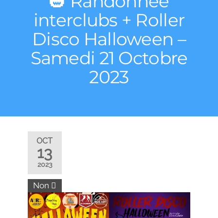
🎃 Randonnée
interclubs + Roller
Disco Halloween –
Samedi 21 Octobre
2023
OCT
13
2023
Non