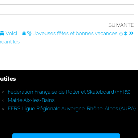
SUIVANTE
👻 Voici
🎄🎅 Joyeuses fêtes et bonnes vacances ⛄❄️
ndant les
utiles
Fédération Française de Roller et Skateboard (FFRS)
Mairie Aix-les-Bains
FFRS Ligue Régionale Auvergne-Rhône-Alpes (AURA)