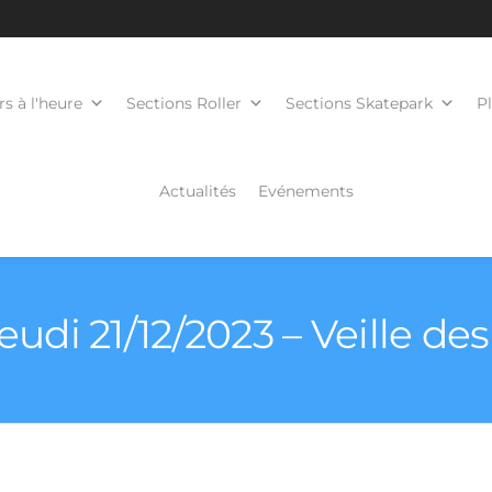
s à l'heure
Sections Roller
Sections Skatepark
P
Actualités
Evénements
Jeudi 21/12/2023 – Veille de