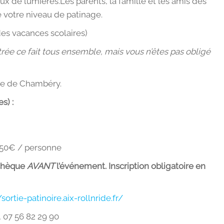
 de lumières.Les parents, la famille et les amis des
 votre niveau de patinage.
es vacances scolaires)
ntrée ce fait tous ensemble, mais vous n’êtes pas obligé
ire de Chambéry.
s) :
0,50€ / personne
 chèque
AVANT
l’événement. Inscription obligatoire en
/sortie-patinoire.aix-rollnride.fr/
, 07 56 82 29 90