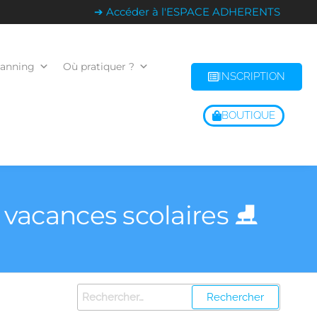
➔ Accéder à l'ESPACE ADHERENTS
lanning
Où pratiquer ?
INSCRIPTION
BOUTIQUE
s vacances scolaires ⛸️