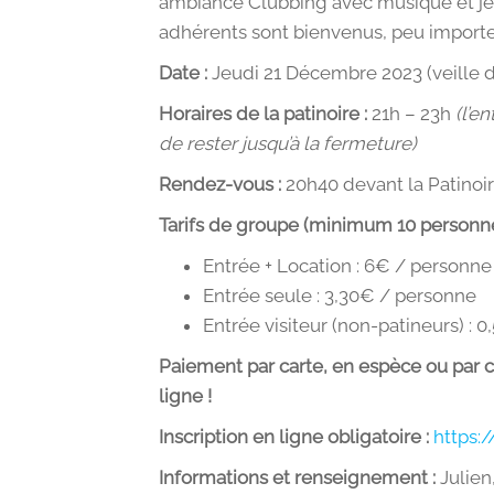
ambiance Clubbing avec musique et jeux
adhérents sont bienvenus, peu importe
Date :
Jeudi 21 Décembre 2023 (veille d
Horaires de la patinoire :
21h – 23h
(l’e
de rester jusqu’à la fermeture)
Rendez-vous :
20h40 devant la Patino
Tarifs de groupe (minimum 10 personne
Entrée + Location : 6€ / personne
Entrée seule : 3,30€ / personne
Entrée visiteur (non-patineurs) : 
Paiement par carte, en espèce ou par
ligne !
Inscription en ligne obligatoire :
https:/
Informations et renseignement :
Julien