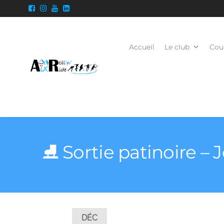
Accueil
Le club
Cour
⛸️ Sortie patinoire – 
DÉC