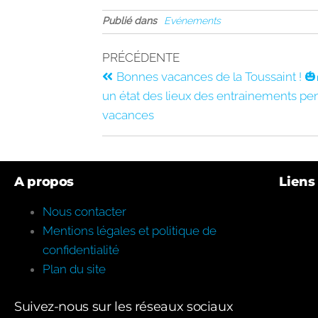
Publié dans
Evénements
PRÉCÉDENTE
Bonnes vacances de la Toussaint ! 🎃
un état des lieux des entrainements pe
vacances
A propos
Liens 
Nous contacter
Mentions légales et politique de
confidentialité
Plan du site
Suivez-nous sur les réseaux sociaux