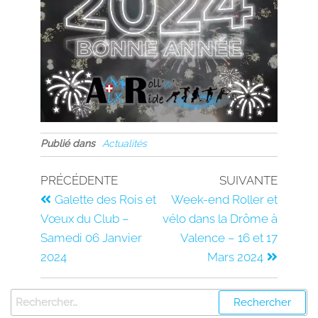
Publié dans
Actualités
PRÉCÉDENTE
SUIVANTE
Galette des Rois et
Week-end Roller et
Vœux du Club –
vélo dans la Drôme à
Samedi 06 Janvier
Valence – 16 et 17
2024
Mars 2024