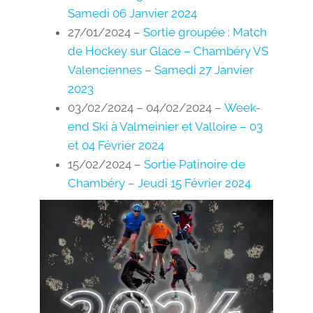
Samedi 06 Janvier 2024
27/01/2024 –
Sortie groupée : Match
de Hockey sur Glace – Chambéry VS
Valenciennes – Samedi 27 Janvier
2023
03/02/2024 – 04/02/2024 –
Week-
end Ski à Valmeinier et Valloire – 03
et 04 Février 2024
15/02/2024 –
Sortie Patinoire de
Chambéry – Jeudi 15 Février 2024