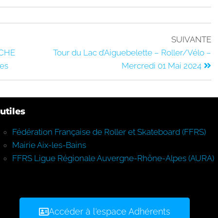
SUIVANTE
NCHE
Tour du Lac d’Aiguebelette – Roller/Vélo –
ées
Mercredi 01 Mai 2024
utiles
Fédération Française de Roller et Skateboard (FFRS)
Mairie Aix-les-Bains
FFRS Ligue Régionale Auvergne-Rhône-Alpes (AURA)
Accéder à l'espace Adhérents