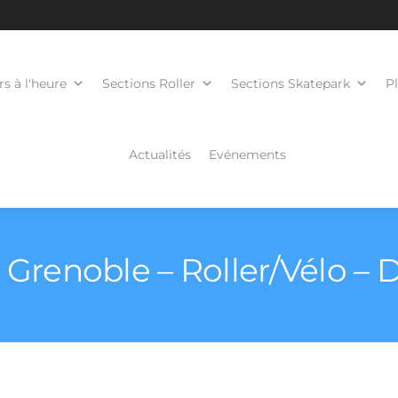
s à l'heure
Sections Roller
Sections Skatepark
P
Actualités
Evénements
à Grenoble – Roller/Vélo –