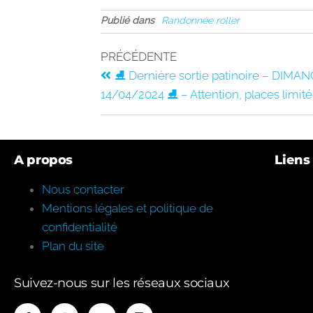
Publié dans
Randonnée roller
PRÉCÉDENTE
⛸️ Dernière sortie patinoire – DIMA
14/04/2024 ⛸️ – Attention, places limit
A propos
Liens 
Nous contacter
Mentions légales et politique de
confidentialité
Plan du site
Suivez-nous sur les réseaux sociaux