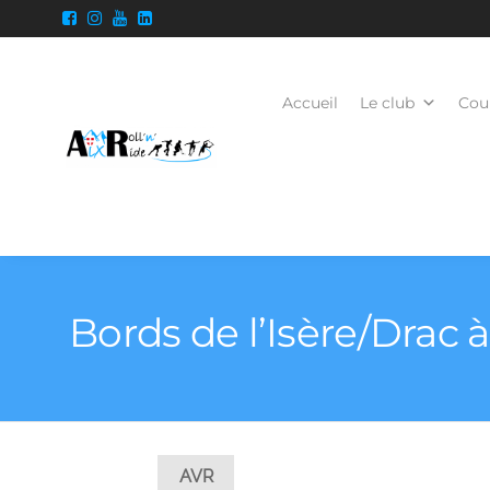
Accueil
Le club
Cour
Bords de l’Isère/Drac 
AVR