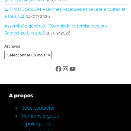
⛱️ FIN DE SAISON – Bonnes vacances et bel été à toutes et
à tous ! ⛱️
04/07/2026
Assemblée générale, Olympiade et remise des prix –
Samedi 20 juin 2026
19/05/2026
Archives
A propos
Nous contacter
Mentions légales
et politique de