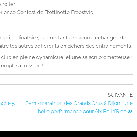
 roller
érience Contest de Trottinette Freestyle
apéritif dînatoire, permettant à chacun d’échanger, de
ître les autres adhérents en dehors des entraînements.
 club en pleine dynamique, et une saison prometteuse :
rempli sa mission !
SUIVANTE
anche 5
Semi-marathon des Grands Crus à Dijon : une
belle performance pour Aix Roll’n’Ride