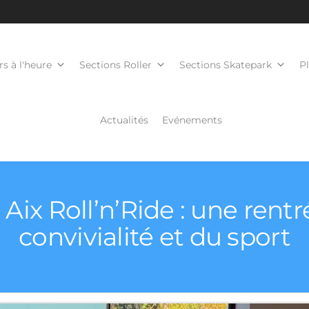
s à l'heure
Sections Roller
Sections Skatepark
P
Actualités
Evénements
ix Roll’n’Ride : une rentr
convivialité et du sport