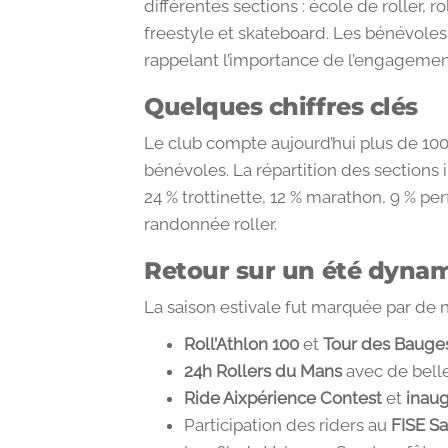
différentes sections : école de roller, 
freestyle et skateboard. Les bénévole
rappelant l’importance de l’engagement 
Quelques chiffres clés
Le club compte aujourd’hui plus de 10
bénévoles. La répartition des sections il
24 % trottinette, 12 % marathon, 9 % pe
randonnée roller.
Retour sur un été dyna
La saison estivale fut marquée par de
Roll’Athlon 100
et
Tour des Bauges
24h Rollers du Mans
avec de bell
Ride Aixpérience Contest
et
inaug
Participation des riders au
FISE S