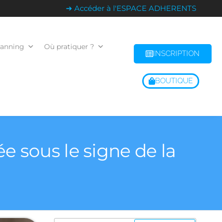
➔ Accéder à l'ESPACE ADHERENTS
lanning
Où pratiquer ?
INSCRIPTION
BOUTIQUE
ée sous le signe de la