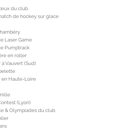
vœux du club
match de hockey sur glace
Chambéry
ie Laser Game
ie Pumptrack
ère en roller
 à Vauvert (Sud)
belette
 en Haute-Loire
mille
ontest (Lyon)
e & Olympiades du club
ller
ans