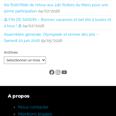
Aix Roll’n’Ride de retour aux 24h Rollers du Mans pour une
5ème participation
04/07/2026
⛱️ FIN DE SAISON – Bonnes vacances et bel été à toutes et
à tous ! ⛱️
04/07/2026
Assemblée générale, Olympiade et remise des prix –
Samedi 20 juin 2026
19/05/2026
Archives
A propos
Nous contacter
Mentions légales