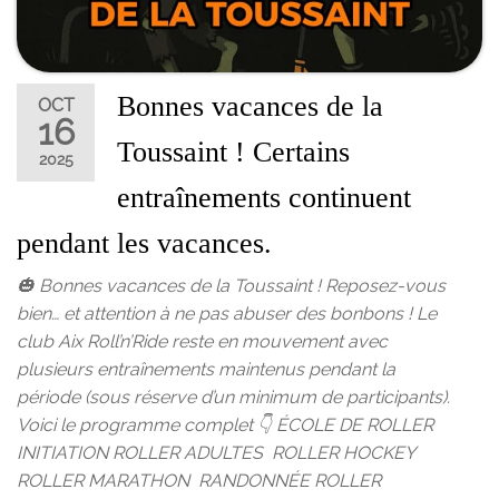
Bonnes vacances de la
OCT
16
Toussaint ! Certains
2025
entraînements continuent
pendant les vacances.
🎃 Bonnes vacances de la Toussaint ! Reposez-vous
bien… et attention à ne pas abuser des bonbons ! Le
club Aix Roll’n’Ride reste en mouvement avec
plusieurs entraînements maintenus pendant la
période (sous réserve d’un minimum de participants).
Voici le programme complet 👇 ÉCOLE DE ROLLER
INITIATION ROLLER ADULTES ROLLER HOCKEY
ROLLER MARATHON RANDONNÉE ROLLER