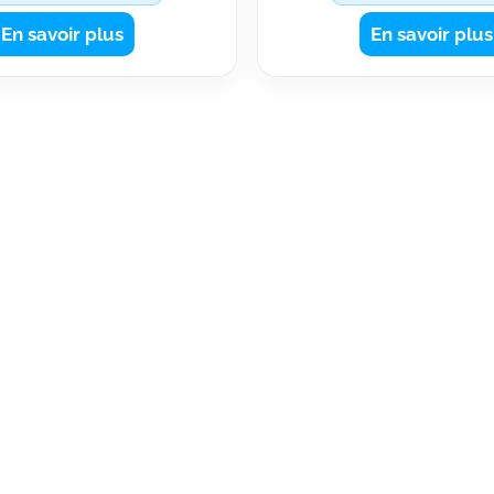
us accompagne vers vos
équilibre et progression g
En savoir plus
En savoir plus