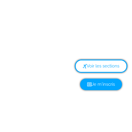
Aix
Association 
Randonnée Roller | Ecole de Roller
|
Roller Hockey
|
Roller Marathon
Voir les sections
Je m'inscris