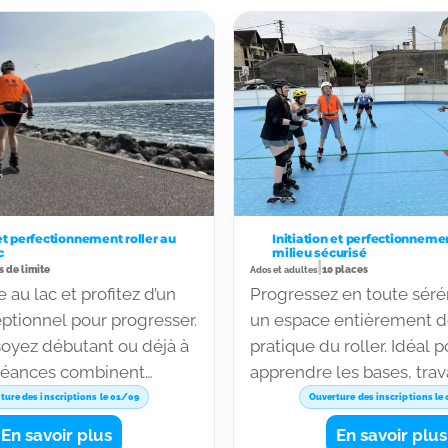
 et perfectionnement roller au
Initiation et perfectionnemen
c
milieu sécurisé
|
s de limite
10 places
Ados et adultes
 au lac et profitez d’un
Progressez en toute séré
ptionnel pour progresser.
un espace entièrement dé
oyez débutant ou déjà à
pratique du roller. Idéal p
s séances combinent
apprendre les bases, trava
 endurance et plaisir de
technique ou gagner en 
ture des inscriptions le 01/09
Ouverture des inscriptions le
n extérieur. Respirez,
Séances proposées uniq
En savoir plus
En savoir plus