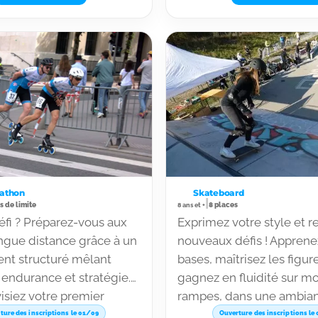
gressez !
septembre, octobre, avril
juin. Cours à l’unité ou a
annuelle.
rathon
Skateboard
|
s de limite
8 places
8 ans et +
éfi ? Préparez-vous aux
Exprimez votre style et r
ngue distance grâce à un
nouveaux défis ! Apprene
nt structuré mêlant
bases, maîtrisez les figur
 endurance et stratégie.
gagnez en fluidité sur m
isiez votre premier
rampes, dans une ambia
u la performance, notre
motivante et encadrée. Cr
ture des inscriptions le 01/09
Ouverture des inscriptions le