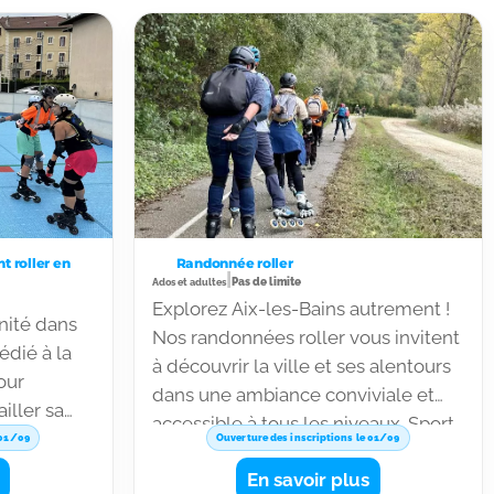
t roller en
Randonnée roller
|
Pas de limite
Ados et adultes
Explorez Aix-les-Bains autrement !
nité dans
Nos randonnées roller vous invitent
dié à la
à découvrir la ville et ses alentours
our
dans une ambiance conviviale et
iller sa
accessible à tous les niveaux. Sport,
assurance.
 01/09
Ouverture des inscriptions le 01/09
détente et esprit collectif au
uement en
En savoir plus
rendez-vous toute l’année.