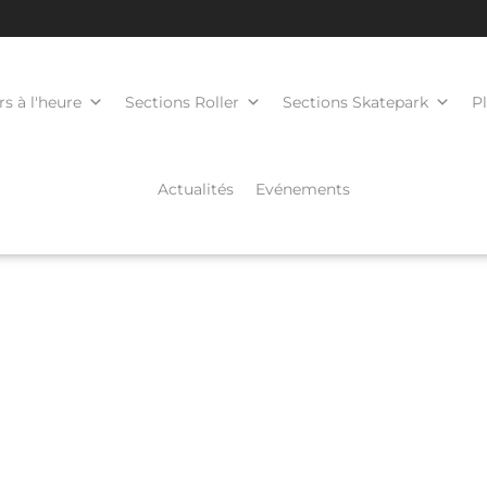
s à l'heure
Sections Roller
Sections Skatepark
P
Actualités
Evénements