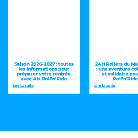
Saison 2026-2027 : toutes
24H Rollers du Ma
les informations pour
: une aventure co
préparer votre rentrée
et solidaire pou
avec Aix Roll’n’Ride
Roll’n’Rid
Lire la suite
Lire la suite