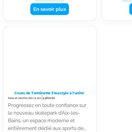
collectif et partagez l’énergie du
section vo
En savoir plus
groupe.
objectifs.
Cours de Trottinette Freestyle à l'unité
|
4 places
Ados et adultes dès 12 ans
Progressez en toute confiance sur
le nouveau skatepark d’Aix-les-
Bains, un espace moderne et
entièrement dédié aux sports de