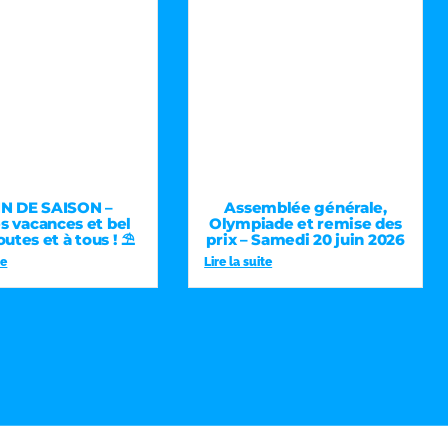
FIN DE SAISON –
Assemblée générale,
 vacances et bel
Olympiade et remise des
outes et à tous ! ⛱️
prix – Samedi 20 juin 2026
te
Lire la suite