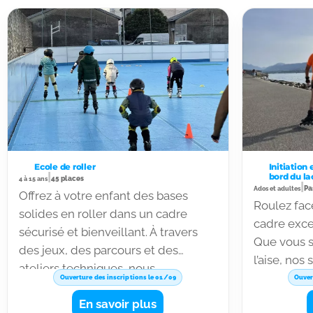
Ecole de roller
Initiation
|
bord du la
45 places
4 à 15 ans
|
Pa
Ados et adultes
Offrez à votre enfant des bases
Roulez face
solides en roller dans un cadre
cadre exce
sécurisé et bienveillant. À travers
Que vous s
des jeux, des parcours et des
l’aise, no
ateliers techniques, nous
technique,
Ouverture des inscriptions le 01/09
Ouver
développons l’équilibre, la
la glisse e
En savoir plus
coordination et la confiance en soi,