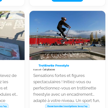
, mai et
dhésion
Trottinette Freestyle
|
16 places
6 ans et +
elevez de
Sensations fortes et figures
z les
spectaculaires ! Initiez-vous ou
es et
perfectionnez-vous en trottinette
odules et
freestyle avec un encadrement
nce
adapté à votre niveau. Un sport fun,
éativité,
technique et accessible pour
 01/09
Ouverture des inscriptions le 01/09