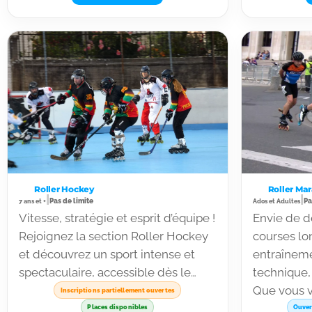
roulez, pro
tout en s’amusant. Un apprentissage
progressif pour rouler en toute
sécurité et avec le sourire !
Roller Hockey
Roller Ma
|
|
Pas de limite
Pa
7 ans et +
Ados et Adultes
Vitesse, stratégie et esprit d’équipe !
Envie de d
Rejoignez la section Roller Hockey
courses lo
et découvrez un sport intense et
entraîneme
spectaculaire, accessible dès le
technique,
plus jeune âge. Apprenez à manier
Que vous v
Inscriptions partiellement ouvertes
la crosse, développez votre jeu
marathon o
Places disponibles
Ouver