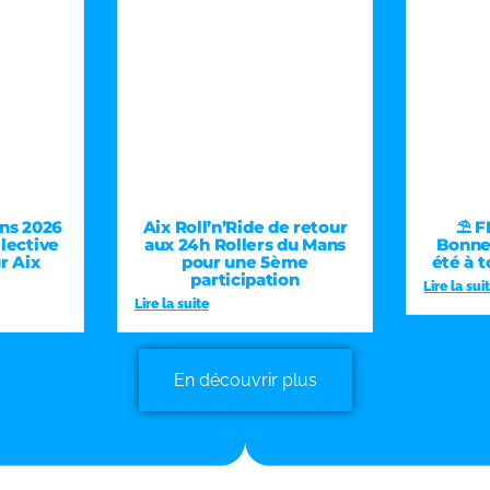
ns 2026
Aix Roll’n’Ride de retour
⛱️ 
llective
aux 24h Rollers du Mans
Bonnes
r Aix
pour une 5ème
été à t
e
participation
Lire la sui
Lire la suite
En découvrir plus