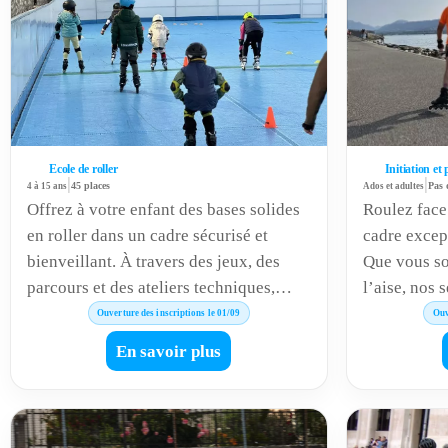
Ecole de roller
Initiation et
|
|
4 à 15 ans
45 places
Ados et adultes
Pas 
Offrez à votre enfant des bases solides
Roulez face 
en roller dans un cadre sécurisé et
cadre excep
bienveillant. À travers des jeux, des
Que vous so
parcours et des ateliers techniques,
l’aise, nos
nous développons l’équilibre, la
technique, e
Ouverture des inscriptions le 01/09
Ouv
coordination et la confiance en soi, tout
glisse en ex
En savoir plus
en s’amusant. Un apprentissage
progressez 
progressif pour rouler en toute sécurité
et avec le sourire !