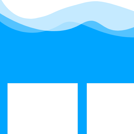
assurance. Séances proposées
uniquement en septembre, octobre,
avril, mai et juin. Cours à l’unité.