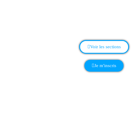
Association 
Randonnée Roller | Ecole de Roller
|
Roller Hockey
|
Roller Marathon
|
Voir les sections
Je m'inscris