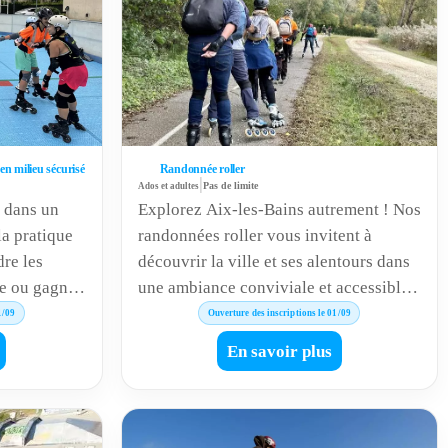
 en milieu sécurisé
Randonnée roller
|
Ados et adultes
Pas de limite
é dans un
Explorez Aix-les-Bains autrement ! Nos
la pratique
randonnées roller vous invitent à
dre les
découvrir la ville et ses alentours dans
ue ou gagner
une ambiance conviviale et accessible à
osées
tous les niveaux. Sport, détente et esprit
1/09
Ouverture des inscriptions le 01/09
ctobre,
collectif au rendez-vous toute l’année.
En savoir plus
’unité ou