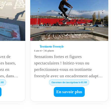
Trottinette Freestyle
|
6 ans et +
16 places
evez de
Sensations fortes et figures
es bases,
spectaculaires ! Initiez-vous ou
nez en
perfectionnez-vous en trottinette
pes, dans
freestyle avec un encadrement adapté à
encadrée.
votre niveau. Un sport fun, technique et
1/09
Ouverture des inscriptions le 01/09
gression
accessible pour repousser vos limites
En savoir plus
en toute sécurité.