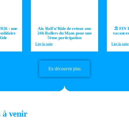
026 : une
Aix Roll’n’Ride de retour aux
⛱️ FIN
 solidaire
24h Rollers du Mans pour une
vacances 
Ride
5ème participation
Lire la suite
Lire la suite
En découvrir plus
 à venir