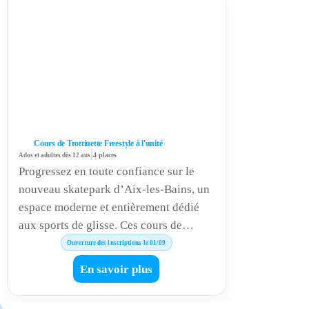
Cours de Trottinette Freestyle à l'unité
|
Ados et adultes dès 12 ans
4 places
Progressez en toute confiance sur le
nouveau skatepark d’Aix-les-Bains, un
espace moderne et entièrement dédié
aux sports de glisse. Ces cours de
trottinette freestyle à l’unité, pour ados
Ouverture des inscriptions le 01/09
et adultes dès 12 ans, sont idéals pour
En savoir plus
découvrir les bases, perfectionner ses
figures ou gagner en fluidité et en