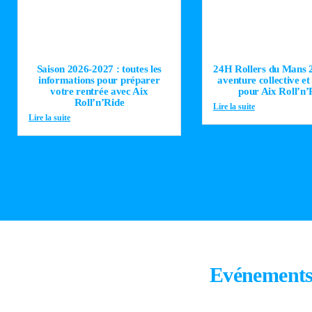
Saison 2026-2027 : toutes les
24H Rollers du Mans 2
informations pour préparer
aventure collective et
votre rentrée avec Aix
pour Aix Roll’n’
Roll’n’Ride
Lire la suite
Lire la suite
Evénements