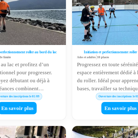
 perfectionnement roller au bord du lac
Initiation et perfectionnement roller
|
de limite
Ados et adultes
10 places
au lac et profitez d’un
Progressez en toute sérénit
tionnel pour progresser.
espace entièrement dédié à 
yez débutant ou déjà à
du roller. Idéal pour appren
 séances combinent
bases, travailler sa techniq
ndurance et plaisir de la
en assurance. Séances prop
erture des inscriptions le 01/09
Ouverture des inscriptions le 0
térieur. Respirez, roulez,
uniquement en septembre, o
En savoir plus
En savoir plus
!
avril, mai et juin. Cours à l
adhésion annuelle.