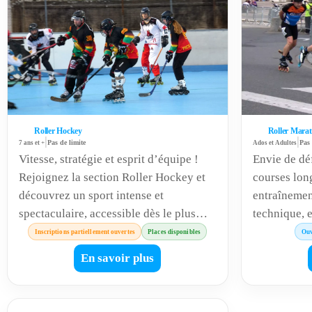
Roller Hockey
Roller Mara
|
|
7 ans et +
Pas de limite
Ados et Adultes
Pas 
Vitesse, stratégie et esprit d’équipe !
Envie de dé
Rejoignez la section Roller Hockey et
courses lon
découvrez un sport intense et
entraînemen
spectaculaire, accessible dès le plus
technique, 
jeune âge. Apprenez à manier la crosse,
vous visiez
Inscriptions partiellement ouvertes
Places disponibles
Ouv
développez votre jeu collectif et
la performa
En savoir plus
partagez l’énergie du groupe.
accompagne 