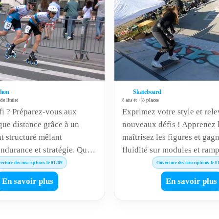
thon
Skateboard
|
de limite
8 ans et +
8 places
fi ? Préparez-vous aux
Exprimez votre style et rel
gue distance grâce à un
nouveaux défis ! Apprenez l
t structuré mêlant
maîtrisez les figures et gag
endurance et stratégie. Que
fluidité sur modules et ram
 votre premier marathon ou
une ambiance motivante et 
erture des inscriptions le 01/09
Ouverture des inscriptions le 0
nce, notre section vous
Créativité, équilibre et pro
En savoir plus
En savoir plus
vers vos objectifs.
garantis.