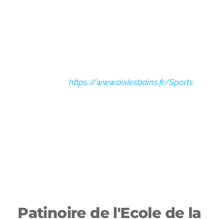
important de clubs et associations
sportives, 68, qui permettent de pratiquer
presque tous les sports, avec pour points
forts les disciplines nautiques, de pleine
nature et d’hiver. «
Source :
https://www.aixlesbains.fr/Sports
Patinoire de l'Ecole de la