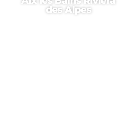
Aix les Bains Riviera
des Alpes
« L’esprit sportif, Aix-les-Bains le cultive
intensément, comme l’a reconnu un jury
composé de représentants du journal
L’Équipe, à l’origine de cette opération, et
d’autres acteurs du monde sportif.
Notre ville a été retenue parmi les 5
finalistes (sur une soixantaine de
postulantes) au titre de la ville plus sportive
de France, dans la catégorie des
communes de 20 000 à 100 000 habitants.
Si Aix-les-Bains se «sporte» bien, c’est
parce que l’environnement sportif y est
exceptionnel. À commencer par le nombre