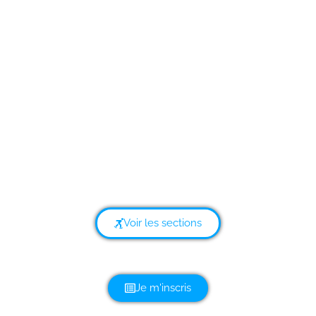
Aix Roll'n'Ride
Association de Glisse Urbaine à Aix-les-Bains, en
Savoie
Randonnée Roller | Ecole de Roller
|
Roller Hockey
|
Roller Marathon
|
Skateboard
|
Trottinette Freestyle
Voir les sections
Je m'inscris