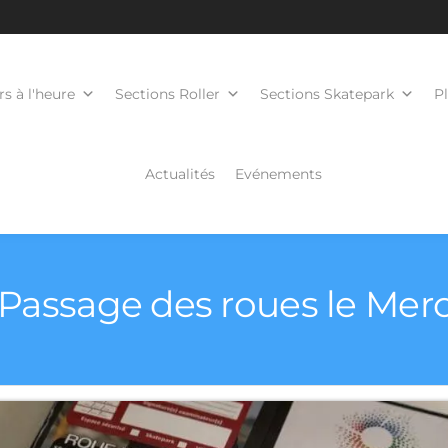
s à l'heure
Sections Roller
Sections Skatepark
P
Actualités
Evénements
– Passage des roues le Merc