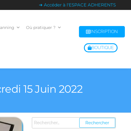
➔ Accéder à l'ESPACE ADHERENTS
lanning
Où pratiquer ?
INSCRIPTION
BOUTIQUE
redi 15 Juin 2022