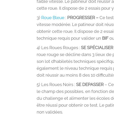
faible vitesse. Le patineur doit réussir
cette roue. Il dispose de 2 essais pour y
3)
Roue Bleue
:
PROGRESSER –
Ce test 
vitesse modérée. Le patineur doit réuss
obtenir cette roue. Il dispose de 2 ess
technique requis pour valider un
BIF
ou
4) Les Roues Rouges :
SE SPÉCIALISER
roue rouge se décline dans 3 lieux de 
son lot d’habiletés techniques spécifiqu
également le niveau technique requis 
doit réussir au moins 8 des 10 difficult
5) Les Roues Noirs :
SE DEPASSER
– Ce 
le champ des possibles, en fonction de
du challenge et alimenter les écoles de
être réussi pour obtenir ce test. Le pat
non validées.