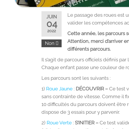
Le passage des roues est 
JUIN
04
valider les compétences ac
2022
Cette année, les parcours 
Attention, merci d’arriver 
Non
différents parcours.
Il s’agit de parcours officiels définis p
Chaque enfant passe une couleur de rou
Les parcours sont les suivants :
1)
Roue Jaune
:
DÉCOUVRIR –
Ce test v
sans contrainte de vitesse. Comme il fi
10 difficultés du parcours doivent être
dispose de 3 essais pour y parvenir.
2)
Roue Verte
:
S’INITIER –
Ce test valid