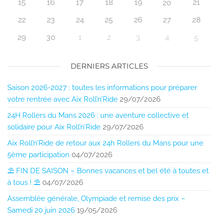
15
16
17
18
19
21
20
22
23
24
25
26
27
28
29
30
1
2
3
4
5
DERNIERS ARTICLES
Saison 2026-2027 : toutes les informations pour préparer
votre rentrée avec Aix Roll’n’Ride
29/07/2026
24H Rollers du Mans 2026 : une aventure collective et
solidaire pour Aix Roll’n’Ride
29/07/2026
Aix Roll’n’Ride de retour aux 24h Rollers du Mans pour une
5ème participation
04/07/2026
⛱️ FIN DE SAISON – Bonnes vacances et bel été à toutes et
à tous ! ⛱️
04/07/2026
Assemblée générale, Olympiade et remise des prix –
Samedi 20 juin 2026
19/05/2026