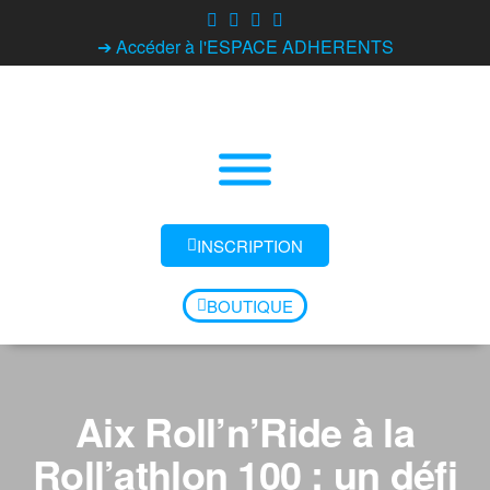
➔ Accéder à l'ESPACE ADHERENTS
INSCRIPTION
BOUTIQUE
Aix Roll’n’Ride à la
Roll’athlon 100 : un défi