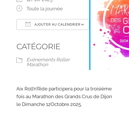
Toute la journée
AJOUTER AU CALENDRIER
Télécharger ICS
Calendrier Google
iCalendar
Office 365
Outlook Live
CATÉGORIE
Evénements Roller
Marathon
Aix Roll’n’Ride participera pour la troisième
fois au Marathon des Grands Crus de Dijon
le Dimanche 12Octobre 2025.