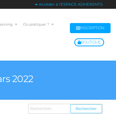
➔ Accéder à l'ESPACE ADHERENTS
lanning
Où pratiquer ?
INSCRIPTION
BOUTIQUE
ars 2022