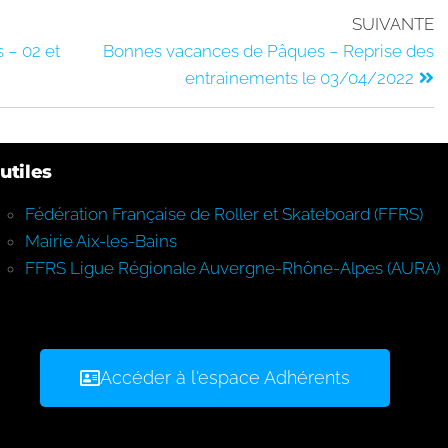
SUIVANTE
 – 02 et
Bonnes vacances de Pâques – Reprise des
entrainements le 03/04/2022
utiles
Fédération Française de Roller et Skateboard (FFRS)
Mairie Aix-les-Bains
FFRS Ligue Régionale Auvergne-Rhône-Alpes (AURA)
Accéder à l'espace Adhérents