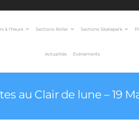
s à l'heure
Sections Roller
Sections Skatepark
P
Actualités
Evénements
es au Clair de lune – 19 M