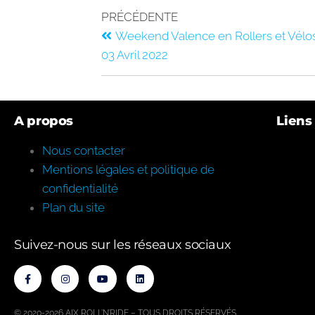
PRÉCÉDENTE
Weekend Valence en Rollers et Vélos
03 Avril 2022
A propos
Liens 
Nous contacter
Mentions légales et politique de
confidentialité
Plan du site
Suivez-nous sur les réseaux sociaux
© 2020-2026 AIX ROLL’N’RIDE
– TOUS DROITS RÉSERVÉS