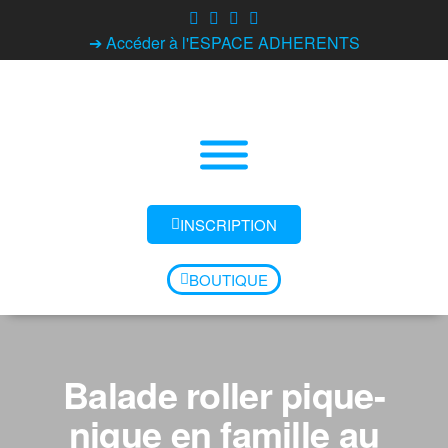
➔ Accéder à l'ESPACE ADHERENTS
INSCRIPTION
BOUTIQUE
Balade roller pique-
nique en famille au