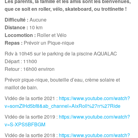
Les parents, la famille et les amis sont les bienvenues,
que ce soit en roller, vélo, skateboard, ou trottinette !
Difficulté :
Aucune
Distance :
10 km
Locomotion :
Roller et Vélo
Repas :
Prévoir un Pique-nique
Rdv à 10h45 sur le parking de la piscine AQUALAC
Départ : 11h00
Retour : 16h00 environ
Prévoir pique-nique, bouteille d’eau, crème solaire et
maillot de bain.
Vidéo de la sortie 2021 :
https://www.youtube.com/watch?
v=somZIHd5bf8&ab_channel=AixRoll%27n%27Ride
Vidéo de la sortie 2019 :
https://www.youtube.com/watch?
v=S-XPS5BFBGM
Vidéo de la sortie 2018 :
https://www.youtube.com/watch?