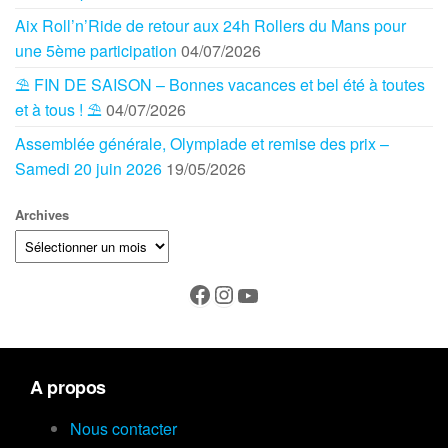
Aix Roll’n’Ride de retour aux 24h Rollers du Mans pour
une 5ème participation
04/07/2026
⛱️ FIN DE SAISON – Bonnes vacances et bel été à toutes
et à tous ! ⛱️
04/07/2026
Assemblée générale, Olympiade et remise des prix –
Samedi 20 juin 2026
19/05/2026
Archives
A propos
Nous contacter