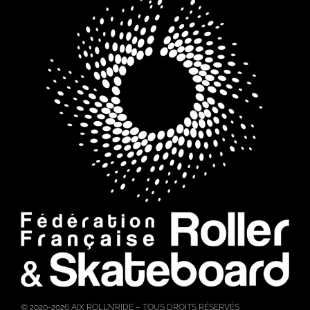
© 2020-2026 AIX ROLL’N’RIDE
– TOUS DROITS RÉSERVÉS