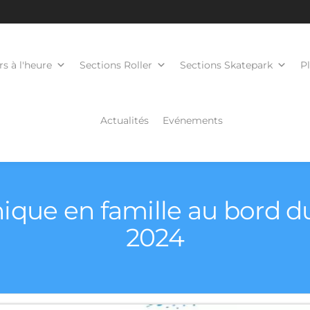
s à l'heure
Sections Roller
Sections Skatepark
P
Actualités
Evénements
nique en famille au bord du
2024