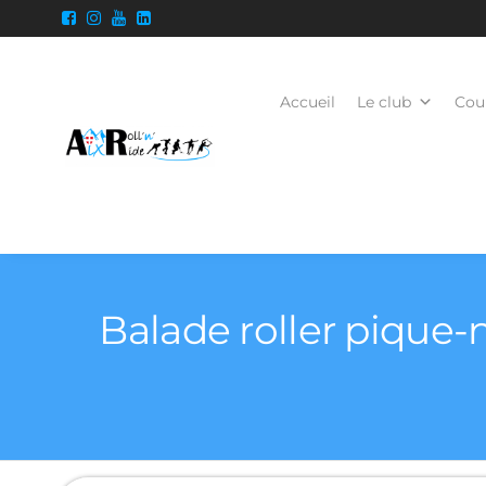
Accueil
Le club
Cour
Balade roller pique-