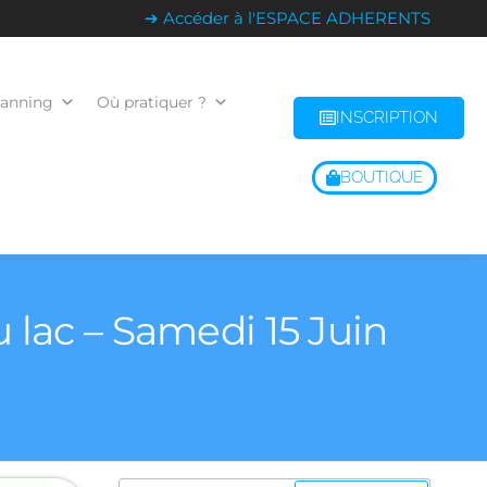
➔ Accéder à l'ESPACE ADHERENTS
lanning
Où pratiquer ?
INSCRIPTION
BOUTIQUE
 lac – Samedi 15 Juin