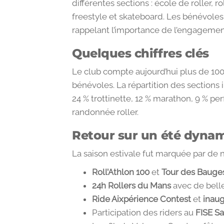
différentes sections : école de roller, 
freestyle et skateboard. Les bénévole
rappelant l’importance de l’engagement 
Quelques chiffres clés
Le club compte aujourd’hui plus de 10
bénévoles. La répartition des sections il
24 % trottinette, 12 % marathon, 9 % pe
randonnée roller.
Retour sur un été dyna
La saison estivale fut marquée par de
Roll’Athlon 100
et
Tour des Bauges
24h Rollers du Mans
avec de bell
Ride Aixpérience Contest
et
inaug
Participation des riders au
FISE S