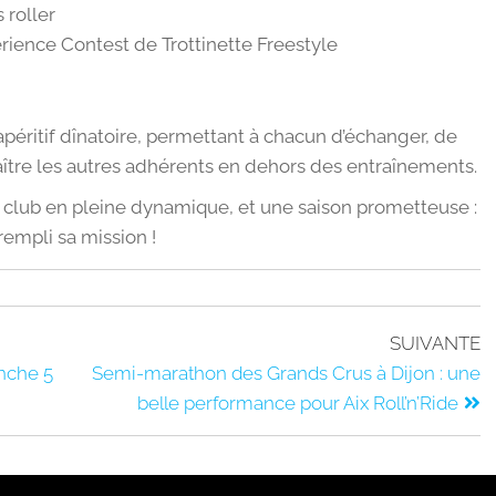
 roller
érience Contest de Trottinette Freestyle
apéritif dînatoire, permettant à chacun d’échanger, de
ître les autres adhérents en dehors des entraînements.
 club en pleine dynamique, et une saison prometteuse :
rempli sa mission !
SUIVANTE
anche 5
Semi-marathon des Grands Crus à Dijon : une
belle performance pour Aix Roll’n’Ride