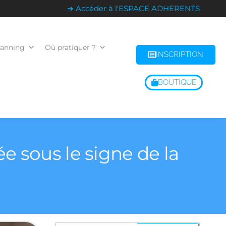
➔ Accéder à l'ESPACE ADHERENTS
lanning
Où pratiquer ?
INSCRIPTION
BOUTIQUE
ée sous le signe de la