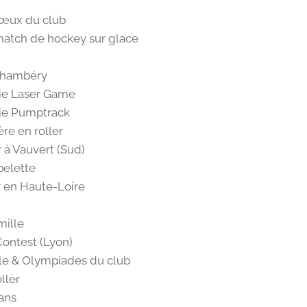
vœux du club
match de hockey sur glace
Chambéry
ie Laser Game
ie Pumptrack
ère en roller
 à Vauvert (Sud)
belette
 en Haute-Loire
mille
ontest (Lyon)
e & Olympiades du club
ller
ans