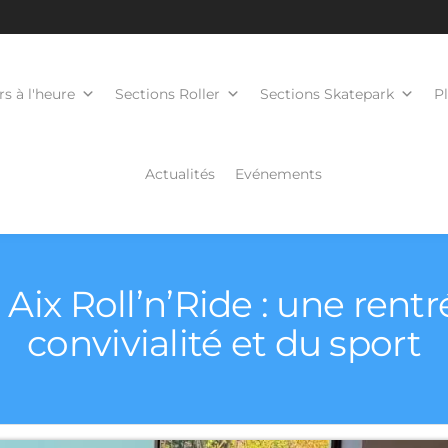
s à l'heure
Sections Roller
Sections Skatepark
P
Actualités
Evénements
ix Roll’n’Ride : une rentr
convivialité et du sport