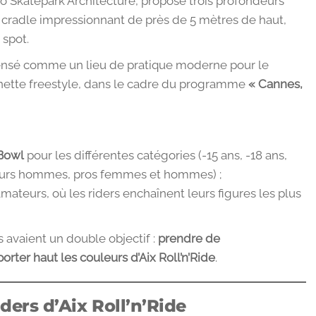
o Skatepark Architecture, propose trois profondeurs
un cradle impressionnant de près de 5 mètres de haut,
 spot.
pensé comme un lieu de pratique moderne pour le
ttinette freestyle, dans le cadre du programme
« Cannes,
Bowl
pour les différentes catégories (-15 ans, -18 ans,
urs hommes, pros femmes et hommes) ;
mateurs, où les riders enchaînent leurs figures les plus
s avaient un double objectif :
prendre de
porter haut les couleurs d’Aix Roll’n’Ride
.
iders d’Aix Roll’n’Ride