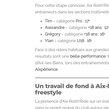
Pour cette étape cannoise, Aix Roll’n’R
entraineurs dans les sections trottinett
Tim
– catégorie
Pro
:
17ᵉ
Alexandre
– catégorie
+18 ans
:
12
Grégory
– catégorie
+18 ans
:
16ᵉ
Ylan
– catégorie
U18
:
16ᵉ
Face à des riders habitués aux grandes
résultats sont une
belle performance
.
d’Aix-les-Bains, lors des entraînement
Aixpérience
.
Un travail de fond à Aix-
freestyle
La présence d’Aix Roll’n’Ride sur un é
dans le projet global du club autour de