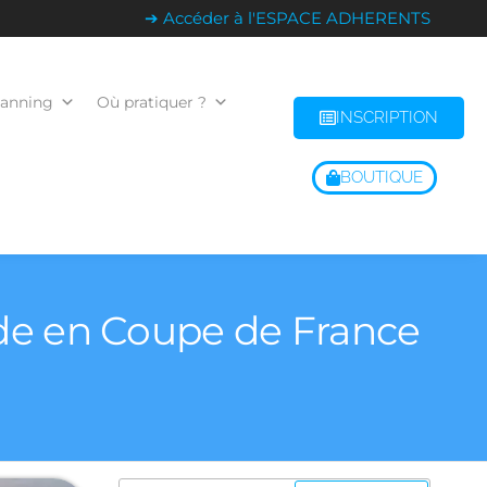
➔ Accéder à l'ESPACE ADHERENTS
lanning
Où pratiquer ?
INSCRIPTION
BOUTIQUE
’Ride en Coupe de France