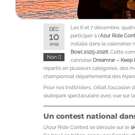
Les 6 et 7 décembre, quatre 
DÉC
10
participer à l’
Azur Ride Con
installé dans le calendrier 
2025
Bowl 2025-2026
. Cette com
Non
cannoise
Dreamrar – Keep 
répartis en plusieurs catégories, des m
championnat départemental des Alpes
Pour nos trotti’riders, c’était l’occasio
skatepark spectaculaire avec vue sur l
Un contest national dan
L’Azur Ride Contest se déroule sur le
s