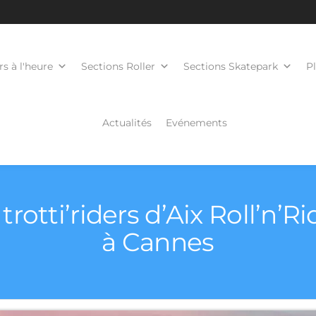
s à l'heure
Sections Roller
Sections Skatepark
P
Actualités
Evénements
 trotti’riders d’Aix Roll’n
à Cannes