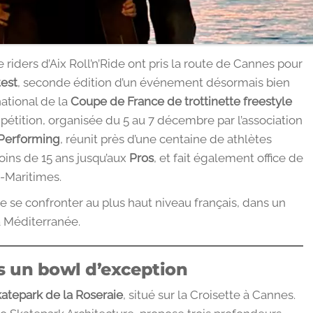
riders d’Aix Roll’n’Ride ont pris la route de Cannes pour
test
, seconde édition d’un événement désormais bien
national de la
Coupe de France de trottinette freestyle
pétition, organisée du 5 au 7 décembre par l’association
Performing
, réunit près d’une centaine de athlètes
oins de 15 ans jusqu’aux
Pros
, et fait également office de
-Maritimes.
n de se confronter au plus haut niveau français, dans un
a Méditerranée.
s un bowl d’exception
katepark de la Roseraie
, situé sur la Croisette à Cannes.