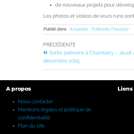
de nouveaux projets pour développe
Les photos et vidéos de leurs runs son
Publié dans
Actualités
Trottinette Freestyle
PRÉCÉDENTE
Sortie patinoire à Chambéry – Jeudi 
décembre 2025
A propos
Liens 
Nous contacter
Mentions légales et politique de
confidentialité
Plan du site