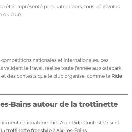
ide était représenté par quatre riders, tous bénévoles
e du club :
ᵉ
 compétitions nationales et internationales, ces
 Ils valident le travail réalisé toute l’année au skatepark
s et des contests que le club organise, comme la
Ride
les-Bains autour de la trottinette
vénement national comme l’Azur Ride Contest s’inscrit
 la
trottinette freestyle à Aix-les-Bains
.