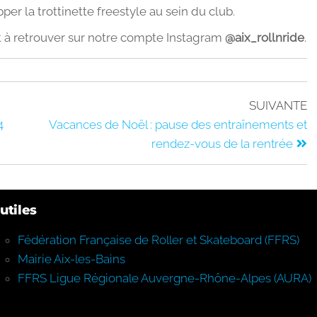
r la trottinette freestyle au sein du club.
t à retrouver sur notre compte Instagram
@aix_rollnride
.
SUIVANTE
4
Vacances de Noël : pause des entraînements et
rendez-vous de la rentrée
utiles
Fédération Française de Roller et Skateboard (FFRS)
Mairie Aix-les-Bains
FFRS Ligue Régionale Auvergne-Rhône-Alpes (AURA)