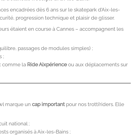
nces encadrées dès 6 ans sur le skatepark d’Aix-les-
rité, progression technique et plaisir de glisser.
sieurs étaient en course à Cannes – accompagnent les
quilibre, passages de modules simples) ;
 ;
ux comme la
Ride Aixpérience
ou aux déplacements sur
owl marque un
cap important
pour nos trotti’riders. Elle
uit national ;
sts organisés à Aix-les-Bains ;