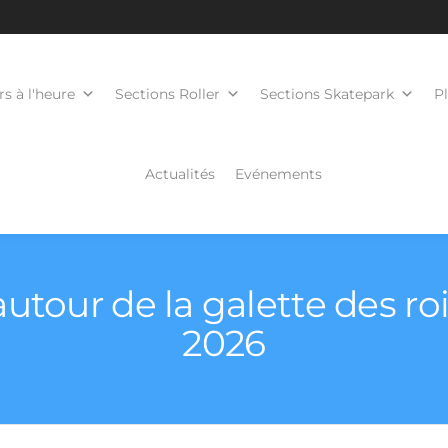
s à l'heure
Sections Roller
Sections Skatepark
P
Actualités
Evénements
utour de la galette des roi
2026