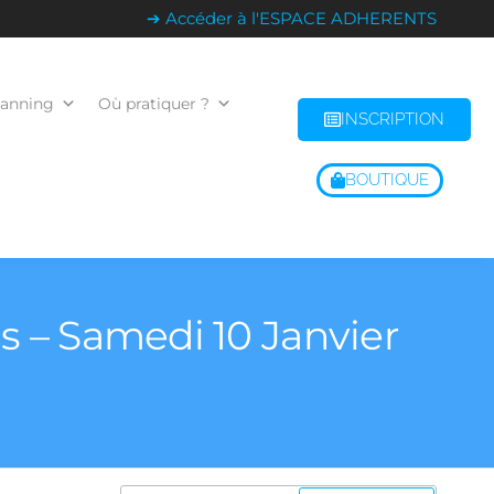
➔ Accéder à l'ESPACE ADHERENTS
lanning
Où pratiquer ?
INSCRIPTION
BOUTIQUE
s – Samedi 10 Janvier