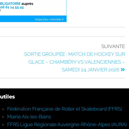
SUIVANTE
SORTIE GROUPÉE : MATCH DE HOCKEY SUR
GLACE – CHAMBÉRY VS VALENCIENNES –
SAMEDI 24 JANVIER 2026
utiles
Fédération Française de Roller et Skateboard (FFRS)
Mairie Aix-les-Bains
FFRS Ligue Régionale Auvergne-Rhône-Alpes (AURA)