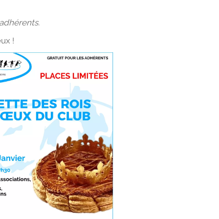
-adhérents.
ux !