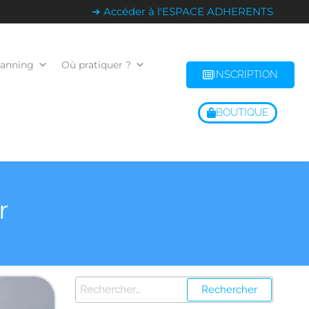
➔ Accéder à l'ESPACE ADHERENTS
lanning
Où pratiquer ?
INSCRIPTION
BOUTIQUE
r