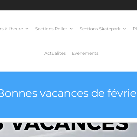
s à l'heure
Sections Roller
Sections Skatepark
P
Actualités
Evénements
Bonnes vacances de févrie