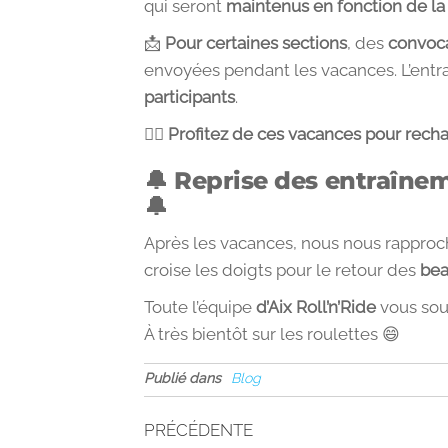
qui seront
maintenus en fonction de la
📩
Pour certaines sections
, des
convoca
envoyées pendant les vacances. L’ent
participants
.
🧘‍♂️
Profitez de ces vacances pour rechar
🔔 Reprise des entraînem
🔔
Après les vacances, nous nous rappro
croise les doigts pour le retour des
bea
Toute l’équipe
d’Aix Roll’n’Ride
vous sou
À très bientôt sur les roulettes 😄
Publié dans
Blog
PRÉCÉDENTE