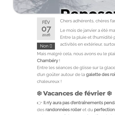
Chers adhérents, chères fa
FÉV
07
Le mois de janvier a été 
2026
Entre la pluie et l’humidité 
activités en extérieur, surtou
Non
Mais malgré cela, nous avons eu le pla
Chambéry
!
Entre les séances de glisse sur la glac
d’un goûter autour de la
galette des ro
chaleureux !
❄️ Vacances de février ❄️
👉
Il n’y aura pas d’entraînements pend
des
randonnées roller
et du
perfection