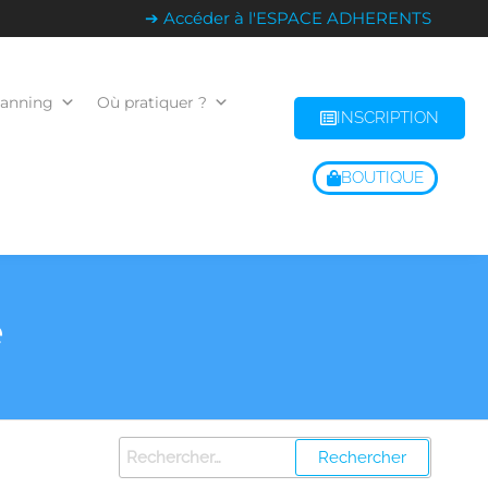
➔ Accéder à l'ESPACE ADHERENTS
lanning
Où pratiquer ?
INSCRIPTION
BOUTIQUE
e