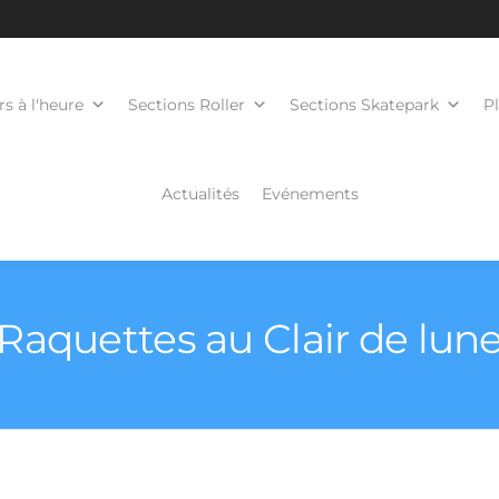
s à l'heure
Sections Roller
Sections Skatepark
P
Actualités
Evénements
Raquettes au Clair de lun