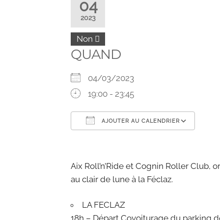
04
2023
Non
QUAND
04/03/2023
19:00 - 23:45
AJOUTER AU CALENDRIER
Télécharger ICS
Calendrier Google
iCalendar
Office 365
Outlook 
Aix Roll’n’Ride et Cognin Roller Club, 
au clair de lune à la Féclaz.
LA FECLAZ
18h – Départ Covoiturage du parking de