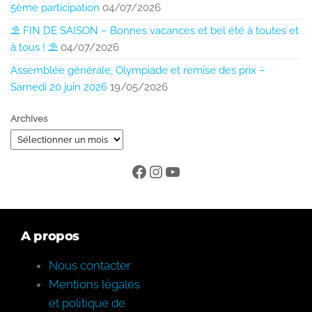
5ème participation
04/07/2026
⛱️ FIN DE SAISON – Bonnes vacances et bel été à toutes et
à tous ! ⛱️
04/07/2026
Assemblée générale, Olympiade et remise des prix –
Samedi 20 juin 2026
19/05/2026
Archives
A propos
Nous contacter
Mentions légales
et politique de