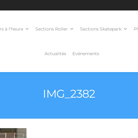
s à l'heure
Sections Roller
Sections Skatepark
P
Actualités
Evénements
IMG_2382