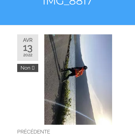
IMG_8817
AVR
13
2022
Non
PRÉCÉDENTE