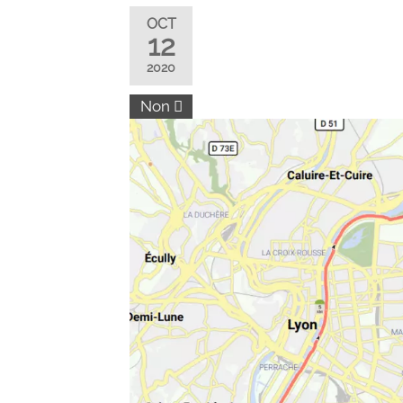
OCT
12
2020
Non