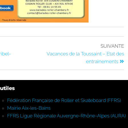
SUIVANTE
ibel-
Vacances de la Toussaint – Etat des
entrainements
utiles
Fédération Française de Roller et Skateboard (FFRS)
Mairie Aix-les-Bains
FFRS Ligue Régionale Auvergne-Rhône-Alpes (AURA)