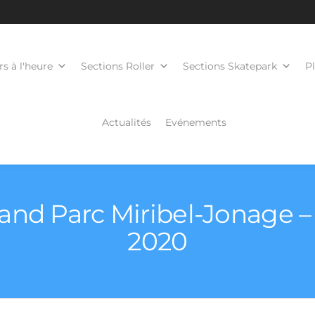
s à l'heure
Sections Roller
Sections Skatepark
P
Actualités
Evénements
nd Parc Miribel-Jonage 
2020