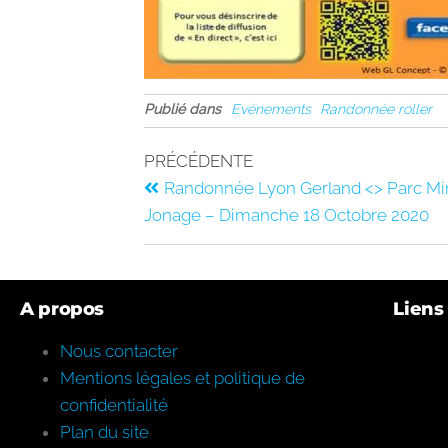
Publié dans
Evénements
Randonnée roller
PRÉCÉDENTE
Randonnée Lyon Gerland <> Parc Mir
Jonage – Dimanche 18 Octobre 2020
A propos
Liens 
Nous contacter
Mentions légales et politique de
confidentialité
Plan du site