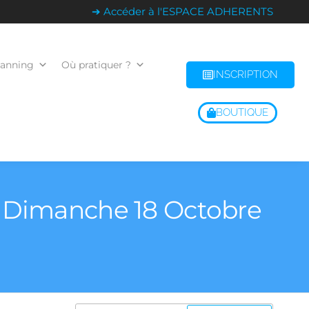
➔ Accéder à l'ESPACE ADHERENTS
lanning
Où pratiquer ?
INSCRIPTION
BOUTIQUE
– Dimanche 18 Octobre